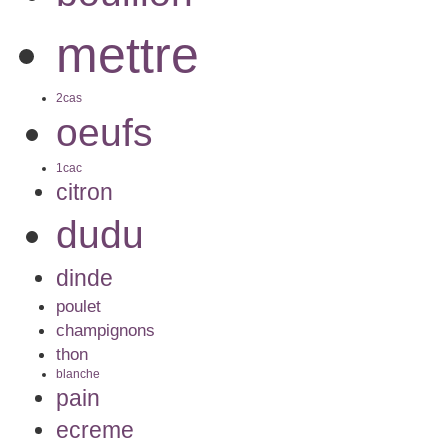
mettre
2cas
oeufs
1cac
citron
dudu
dinde
poulet
champignons
thon
blanche
pain
ecreme