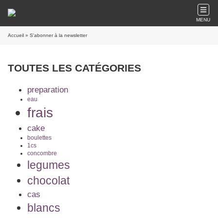
MENU
Accueil
» S'abonner à la newsletter
TOUTES LES CATÉGORIES
preparation
eau
frais
cake
boulettes
1cs
concombre
legumes
chocolat
cas
blancs