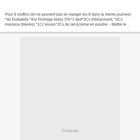
Pour 8 muffins (ils ne peuvent pas se manger les 8 dans la meme journee)
*du Dudutella *4cs Fromage blanc O%*1 œuf*3Cs d'édulcorant, *3Cs
maïzena (toleres) *1Cc levure*2Cs de lait écrème en poudre. - Mettre le
Dudutella dans le frigo pendant quelques...
Publicité