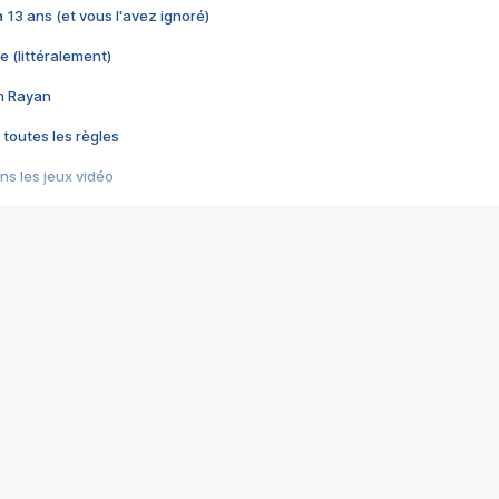
 a 13 ans (et vous l'avez ignoré)
e (littéralement)
im Rayan
 toutes les règles
s les jeux vidéo
us choquant de Rockstar ? - Le scandale BULLY
e plus moche de Steam
du RÊVE tourne au CAUCHEMAR
pendant 8 heures
it… à tort
umiliés par un jeu vidéo
ire - Final Fantasy 8
ti un empire - Age of Empires