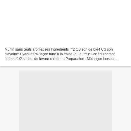
Muffin sans œufs aromatises Ingrédients : *2 CS son de blé4 CS son
d'avoine*1 yaourt 0% façon tarte à la fraise (ou autre)*2 cc édulcorant
liquide*1/2 sachet de levure chimique Préparation : Mélanger tous les
ingrédients dans l'ordre de la liste ! Mettre...