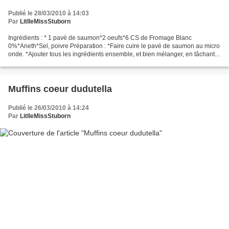
Publié le 28/03/2010 à 14:03
Par
LitlleMissStuborn
Ingrédients : * 1 pavé de saumon*2 oeufs*6 CS de Fromage Blanc
0%*Aneth*Sel, poivre Préparation : *Faire cuire le pavé de saumon au micro
onde. *Ajouter tous les ingrédients ensemble, et bien mélanger, en tâchant
d'émietter le saumon * verser la préparation...
Muffins coeur dudutella
Publié le 26/03/2010 à 14:24
Par
LitlleMissStuborn