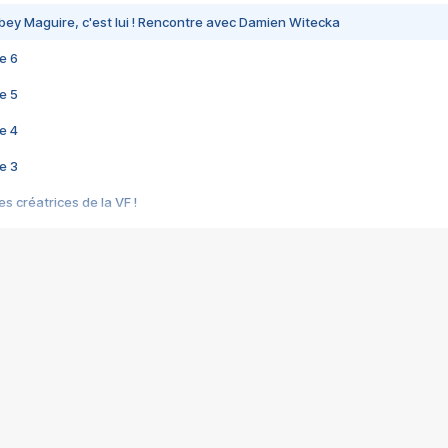
bey Maguire, c'est lui ! Rencontre avec Damien Witecka
e 6
e 5
e 4
e 3
s créatrices de la VF !
e 2
e 1
e Mektoub My Love arrive enfin ! Rencontre avec Shaïn Boumedine et Sal
i : après Toni en famille
elle réalise le bouleversant Dites lui que je l'aime
ais ! Rencontre autour de Vie privée de Rebecca Zlotowski