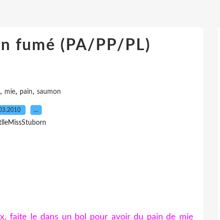
on fumé (PA/PP/PL)
,
,
,
mie
pain
saumon
03.2010
…
itlleMissStuborn
x, faite le dans un bol pour avoir du pain de mie