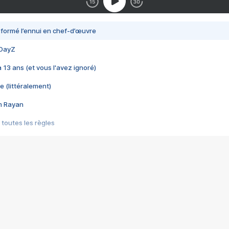
nsformé l’ennui en chef-d’œuvre
 DayZ
 a 13 ans (et vous l'avez ignoré)
e (littéralement)
im Rayan
 toutes les règles
s les jeux vidéo
us choquant de Rockstar ? - Le scandale BULLY
e plus moche de Steam
du RÊVE tourne au CAUCHEMAR
pendant 8 heures