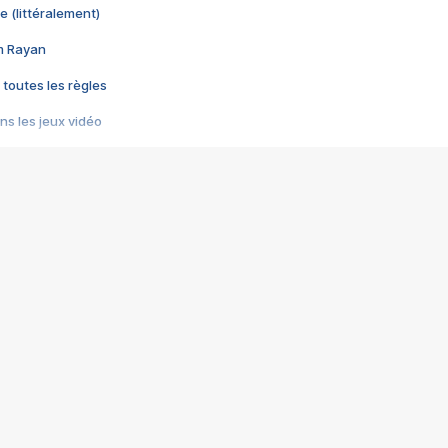
e (littéralement)
im Rayan
 toutes les règles
s les jeux vidéo
us choquant de Rockstar ? - Le scandale BULLY
e plus moche de Steam
du RÊVE tourne au CAUCHEMAR
pendant 8 heures
it… à tort
umiliés par un jeu vidéo
ire - Final Fantasy 8
ti un empire - Age of Empires
story DOFUS