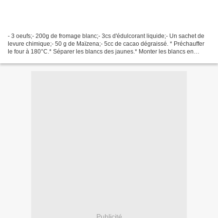
- 3 oeufs;- 200g de fromage blanc;- 3cs d'édulcorant liquide;- Un sachet de
levure chimique;- 50 g de Maïzena;- 5cc de cacao dégraissé. * Préchauffer
le four à 180°C.* Séparer les blancs des jaunes.* Monter les blancs en
neige.* Mélanger les jaunes et...
Publicité