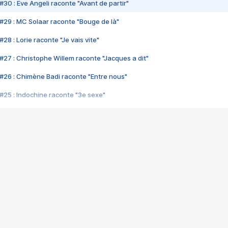
#30 : Eve Angeli raconte "Avant de partir"
#29 : MC Solaar raconte "Bouge de là"
28 : Lorie raconte "Je vais vite"
#27 : Christophe Willem raconte "Jacques a dit"
#26 : Chimène Badi raconte "Entre nous"
#25 : Indochine raconte "3e sexe"
#24 : Zaho raconte "C'est chelou"
#23 : Patrick Bruel raconte "Au café des délices"
#22 : Kyo raconte "Le chemin"
#21 : Nolwenn Leroy raconte "Cassé"
#20 : Patrick Hernandez raconte "Born to be alive"
#19 : Lorie raconte "Près de moi"
#18 : Michael Jones raconte "A nos actes manqués" (avec Jean-Jacque