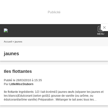
Publicité
MENU
Accueil
» jaunes
jaunes
Iles flottantes
Publié le 28/03/2010 à 15:35
Par
LitlleMissStuborn
Ile flottante Ingrédients: 1/2 l lait écrémé3 jaunes œufs (séparer les jaunes et
les blancs)Edulcorant (selon goût)1 gousse de vanille (ou arôme, ou
édulcorant/arôme vanille) Préparation : Mélanger le lait avec tous les
ingrédients ( sauf les blancs d'œufs...