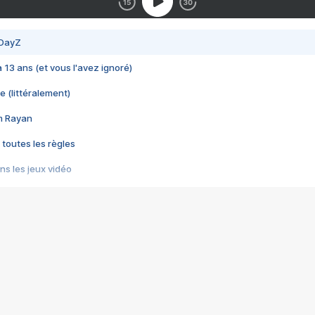
 DayZ
 a 13 ans (et vous l'avez ignoré)
e (littéralement)
im Rayan
 toutes les règles
s les jeux vidéo
us choquant de Rockstar ? - Le scandale BULLY
e plus moche de Steam
du RÊVE tourne au CAUCHEMAR
pendant 8 heures
it… à tort